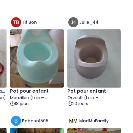
Tif Bon
Julie_44
an
Pot pour enfant
Pot pour enfant
ue)
Mouzillon (Loire-
Orvault (Loire-
Atlantique)
18 jours
Atlantique)
20 jours
Baboun1505
MadMuFamily