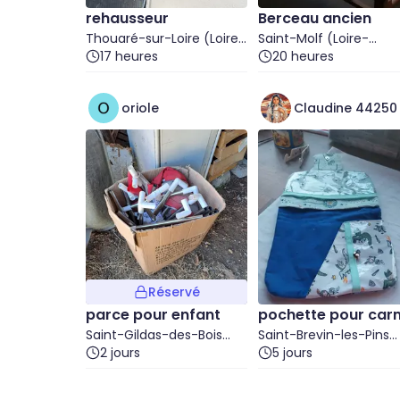
rehausseur
Berceau ancien
Thouaré-sur-Loire (Loire-
Saint-Molf (Loire-
Atlantique)
17 heures
Atlantique)
20 heures
oriole
Claudine 44250
Réservé
parce pour enfant
pochette pour car
Saint-Gildas-des-Bois
de santé
Saint-Brevin-les-Pins
(Loire-Atlantique)
2 jours
(Loire-Atlantique)
5 jours