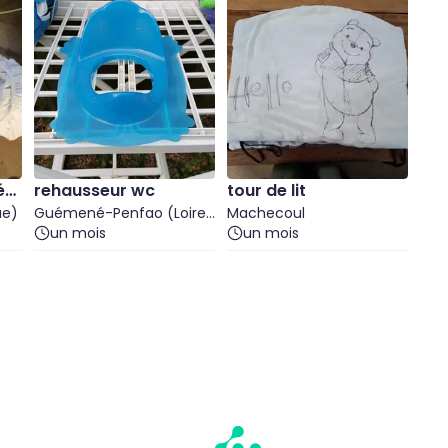
éb
rehausseur wc
tour de lit
ue)
Guémené-Penfao (Loire-
Machecoul
Atlantique)
un mois
un mois