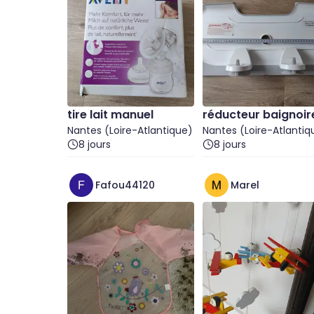
tire lait manuel
réducteur baignoir
Nantes (Loire-Atlantique)
Nantes (Loire-Atlantiq
8 jours
8 jours
Fafou44120
Marel