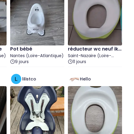
e
Pot bébé
réducteur wc neuf ike
ue)
Nantes (Loire-Atlantique)
a
Saint-Nazaire (Loire-
9 jours
Atlantique)
11 jours
lilistco
Hello