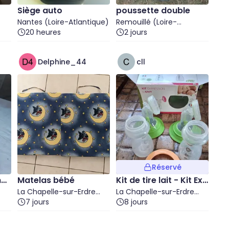
Siège auto
poussette double
Nantes (Loire-Atlantique)
Remouillé (Loire-
20 heures
Atlantique)
2 jours
Delphine_44
cll
Réservé
net
Matelas bébé
Kit de tire lait - Kit Exp
La Chapelle-sur-Erdre
ression de Kitett
La Chapelle-sur-Erdre
(Loire-Atlantique)
7 jours
(Loire-Atlantique)
8 jours