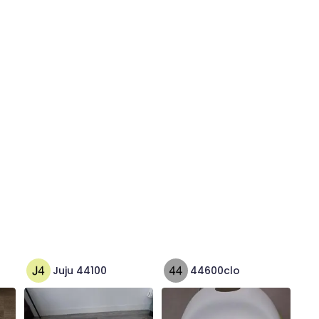
Juju 44100
44600clo