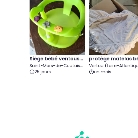
Siège bébé ventousa
protège matelas b
ble
Saint-Mars-de-Coutais
é
Vertou (Loire-Atlantiq
(Loire-Atlantique)
25 jours
un mois