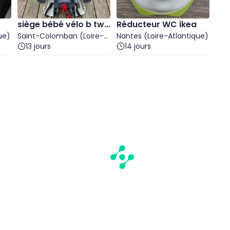
siège bébé vélo b twi
Réducteur WC ikea
ue)
n
Saint-Colomban (Loire-
Nantes (Loire-Atlantique)
Atlantique)
13 jours
14 jours