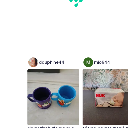
dauphine44
mio644