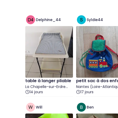
Delphine_44
Syldie44
table à langer pliable
petit sac à dos enf
La Chapelle-sur-Erdre
t
Nantes (Loire-Atlantiq
(Loire-Atlantique)
14 jours
17 jours
Will
Ben