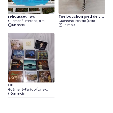
rehausseur wc
Tire bouchon pied de vig
Guémené-Penfao (Loire-
Guémené-Penfao (Loire-
ne
Atlantique)
un mois
Atlantique)
un mois
CD
Guémené-Penfao (Loire-
Atlantique)
un mois