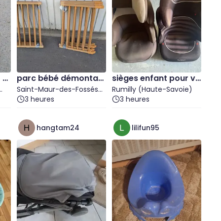
 à
parc bébé démontabl
sièges enfant pour vo
e
Saint-Maur-des-Fossés
iture
Rumilly (Haute-Savoie)
(Val-de-Marne)
3 heures
3 heures
hangtam24
lilifun95