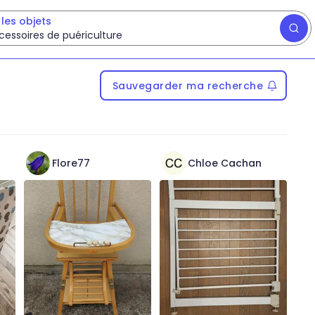
les objets
cessoires de puériculture
Sauvegarder ma recherche
Flore77
Chloe Cachan