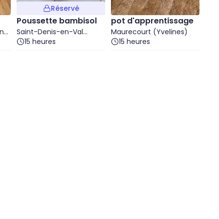
Réservé
Poussette bambisol
pot d'apprentissage
int-
Saint-Denis-en-Val
Maurecourt (Yvelines)
(Loiret)
15 heures
15 heures