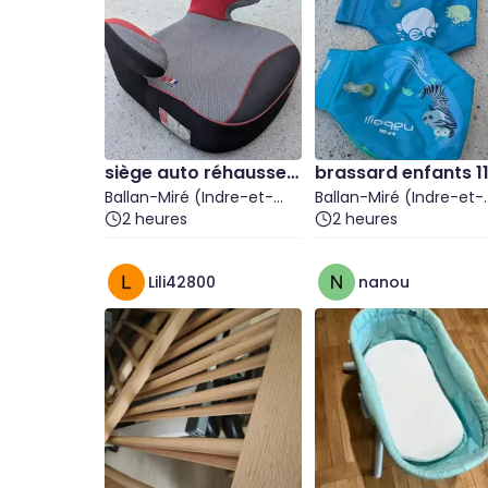
siège auto réhausseu
brassard enfants 11
r 15-36kg
Ballan-Miré (Indre-et-
30kg
Ballan-Miré (Indre-et-
Loire)
2 heures
Loire)
2 heures
Lili42800
nanou