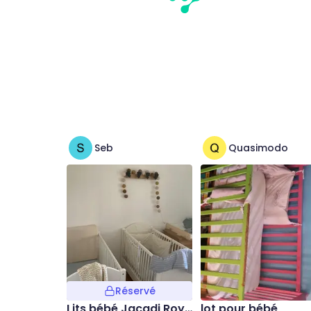
Seb
Quasimodo
Réservé
Lits bébé Jacadi Roya
lot pour bébé