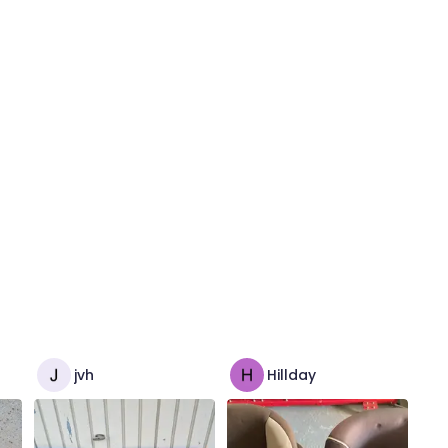
jvh
Hillday