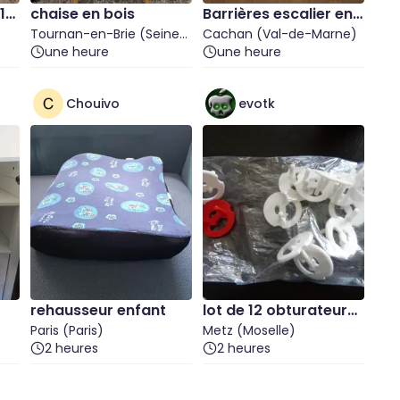
1*1
chaise en bois
Barrières escalier enf
Tournan-en-Brie (Seine-
ants
Cachan (Val-de-Marne)
et-Marne)
une heure
une heure
Chouivo
evotk
rehausseur enfant
lot de 12 obturateurs
Paris (Paris)
de prise
Metz (Moselle)
2 heures
2 heures