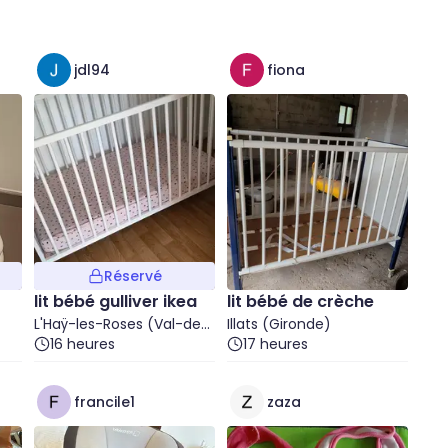
jdl94
fiona
Réservé
lit bébé gulliver ikea
lit bébé de crèche
L'Haÿ-les-Roses (Val-de-
Illats (Gironde)
Marne)
16 heures
17 heures
francile1
zaza