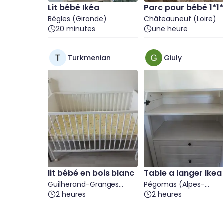
Lit bébé Ikéa
Parc pour bébé 1*1*
Bègles (Gironde)
m
Châteauneuf (Loire)
20 minutes
une heure
Turkmenian
Giuly
lit bébé en bois blanc
Table a langer Ikea
Guilherand-Granges
Pégomas (Alpes-
(Ardèche)
2 heures
Maritimes)
2 heures