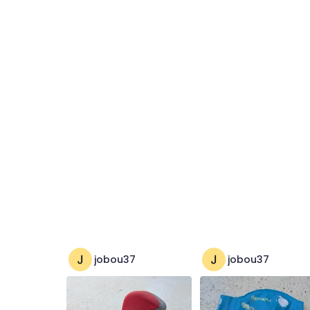
jobou37
jobou37