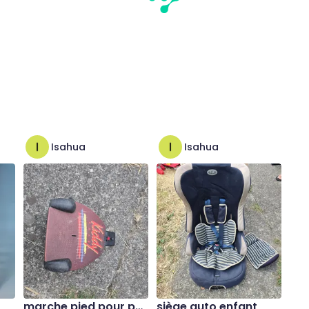
Isahua
Isahua
marche pied pour po
siège auto enfant