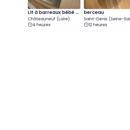
Lit à barreaux bébé t
berceau
aille 120*60 en bois
Châteauneuf (Loire)
Saint-Denis (Seine-Sa
4 heures
Denis)
12 heures