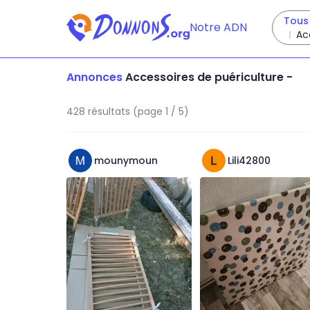
Tous 
Notre ADN
Ac
Annonces
Accessoires de puériculture
-
428 résultats (page 1 / 5)
mounymoun
Lili42800