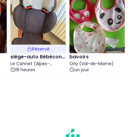
Réservé
siège-auto Bébéconf
bavoirs
ort
Le Cannet (Alpes-
Orly (Val-de-Marne)
Maritimes)
19 heures
un jour