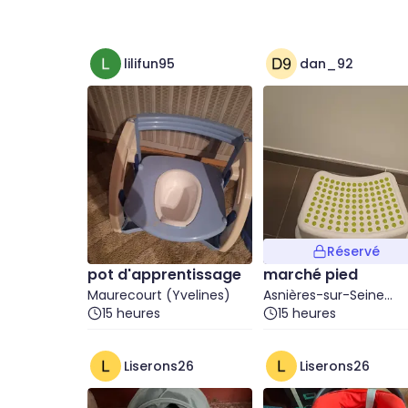
lilifun95
dan_92
Réservé
pot d'apprentissage
marché pied
Maurecourt (Yvelines)
Asnières-sur-Seine
15 heures
(Hauts-de-Seine)
15 heures
Liserons26
Liserons26