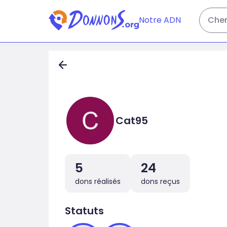
Notre ADN
Cher
Cat95
5
24
dons réalisés
dons reçus
Statuts