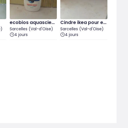
ecobios aquascien
Cindre ikea pour en
e)
e
Sarcelles (Val-d'Oise)
fants
Sarcelles (Val-d'Oise)
4 jours
4 jours