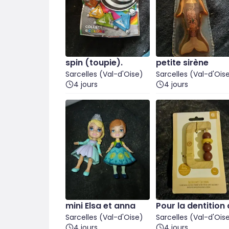
spin (toupie).
petite sirène
Sarcelles (Val-d'Oise)
Sarcelles (Val-d'Ois
4 jours
4 jours
mini Elsa et anna
Pour la dentition
Sarcelles (Val-d'Oise)
s bébés
Sarcelles (Val-d'Ois
4 jours
4 jours