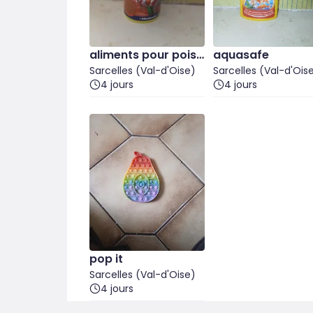
aliments pour poiss
aquasafe
on rouge
Sarcelles (Val-d'Oise)
Sarcelles (Val-d'Ois
4 jours
4 jours
pop it
Sarcelles (Val-d'Oise)
4 jours