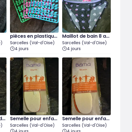
pièces en plastique
Maillot de bain 8 an
e)
pour mosaïque
Sarcelles (Val-d'Oise)
s
Sarcelles (Val-d'Oise)
4 jours
4 jours
 de
Semelle pour enfan
Semelle pour enfan
e)
ts en 30
Sarcelles (Val-d'Oise)
ts 27
Sarcelles (Val-d'Oise)
4 jours
4 jours