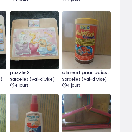
puzzle 3
aliment pour poisso
e)
Sarcelles (Val-d'Oise)
ns rouges
Sarcelles (Val-d'Oise)
4 jours
4 jours