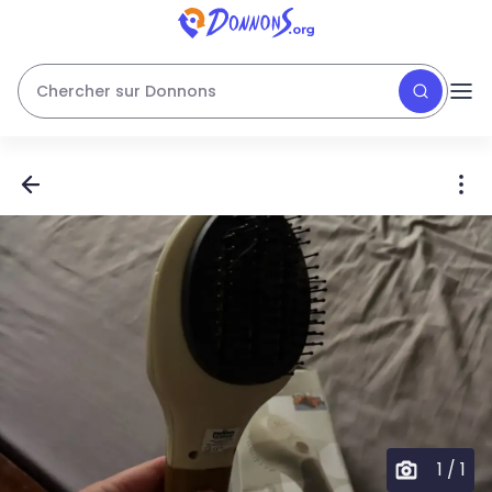
Chercher sur Donnons
1
/
1