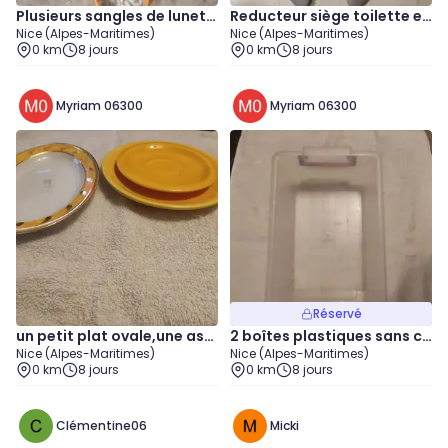
Plusieurs sangles de lunett
Reducteur siège toilette en
Nice (Alpes-Maritimes)
Nice (Alpes-Maritimes)
es en silicone
fant pliable
0 km
8 jours
0 km
8 jours
Myriam 06300
Myriam 06300
Réservé
un petit plat ovale,une assi
2 boîtes plastiques sans co
Nice (Alpes-Maritimes)
Nice (Alpes-Maritimes)
ette à dessert et une assie
uvercle. 5L et 8L
0 km
8 jours
0 km
8 jours
tte à soucoupe
Clémentine06
Micki