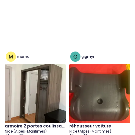
momo
gigmyr
armoire 2 portes coulissan
réhausseur voiture
Nice (Alpes-Maritimes)
Nice (Alpes-Maritimes)
tes avec miroir