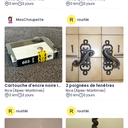
0 km
3 jours
0 km
3 jours
MissChoupette
rouitiki
Cartouche d'encre noire In
2 poignées de fenêtres
Nice (Alpes-Maritimes)
Nice (Alpes-Maritimes)
k & Print pour imprimante E
0 km
3 jours
0 km
3 jours
PSON 603 black informatiq
ue Neuf
rouitiki
rouitiki