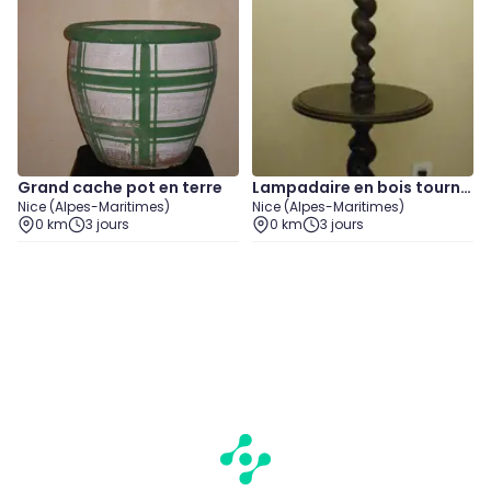
Grand cache pot en terre
Lampadaire en bois tourné
Nice (Alpes-Maritimes)
Nice (Alpes-Maritimes)
torsadé avec plateau
0 km
3 jours
0 km
3 jours