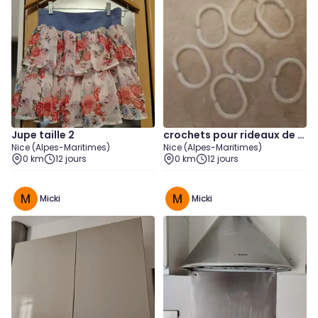
Jupe taille 2
crochets pour rideaux de s
Nice (Alpes-Maritimes)
Nice (Alpes-Maritimes)
alle de bain.
0 km
12 jours
0 km
12 jours
Micki
Micki