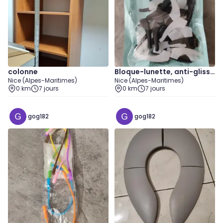
colonne
Bloque-lunette, anti-glisse
Nice (Alpes-Maritimes)
Nice (Alpes-Maritimes)
en silicone
0 km
7 jours
0 km
7 jours
gog182
gog182