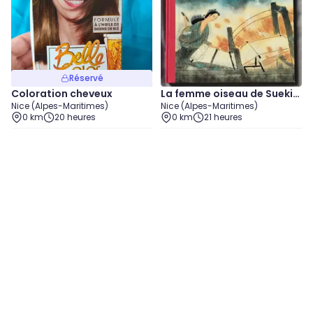
Réservé
Coloration cheveux
La femme oiseau de Suekic
Nice (Alpes-Maritimes)
Nice (Alpes-Maritimes)
hi Akaba, Sumiko Yagawa,
0 km
20 heures
0 km
21 heures
Colette Dieny