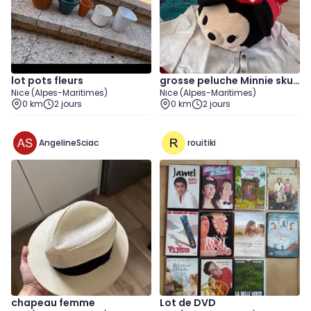
lot pots fleurs
grosse peluche Minnie sku
Nice (Alpes-Maritimes)
Nice (Alpes-Maritimes)
m
0 km
2 jours
0 km
2 jours
AngelineSciac
rouitiki
chapeau femme
Lot de DVD