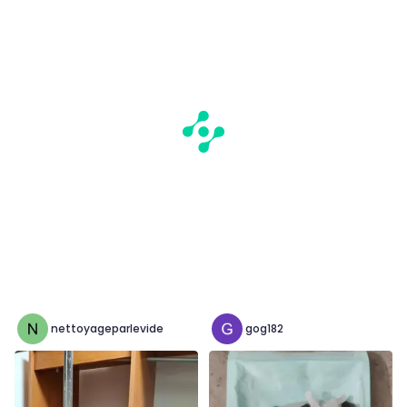
nettoyageparlevide
gog182