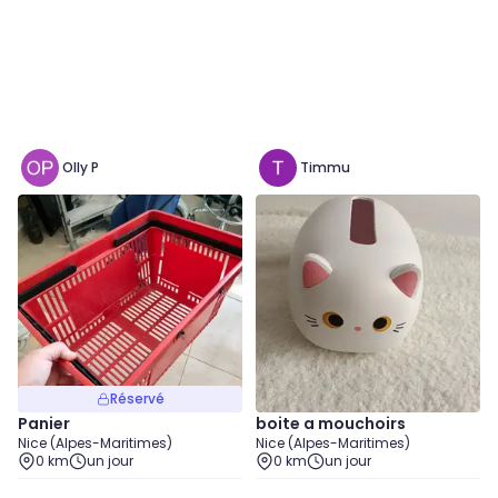
Olly P
Timmu
Réservé
Panier
boite a mouchoirs
Nice (Alpes-Maritimes)
Nice (Alpes-Maritimes)
0 km
un jour
0 km
un jour