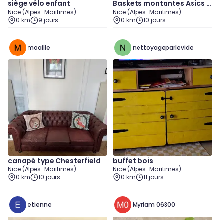
siège vélo enfant
Baskets montantes Asics b
Nice (Alpes-Maritimes)
Nice (Alpes-Maritimes)
lanches et bleues 39
0 km
9 jours
0 km
10 jours
moaille
nettoyageparlevide
canapé type Chesterfield
buffet bois
Nice (Alpes-Maritimes)
Nice (Alpes-Maritimes)
0 km
10 jours
0 km
11 jours
etienne
Myriam 06300