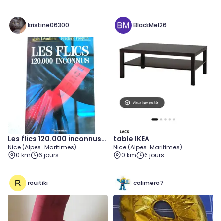
kristine06300
BlackMel26
Les flics 120.000 inconnus
table IKEA
Nice (Alpes-Maritimes)
Nice (Alpes-Maritimes)
d'Alain Léauthier et Frédéri
0 km
6 jours
0 km
6 jours
c Ploquin
rouitiki
calimero7