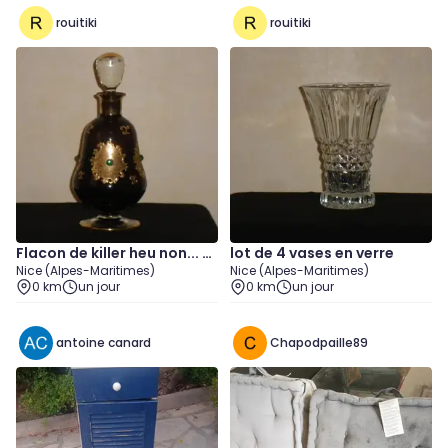
rouitiki
rouitiki
Flacon de killer heu non... à
lot de 4 vases en verre
Nice (Alpes-Maritimes)
Nice (Alpes-Maritimes)
liqueur !
0 km
un jour
0 km
un jour
antoine canard
Chapodpaille89