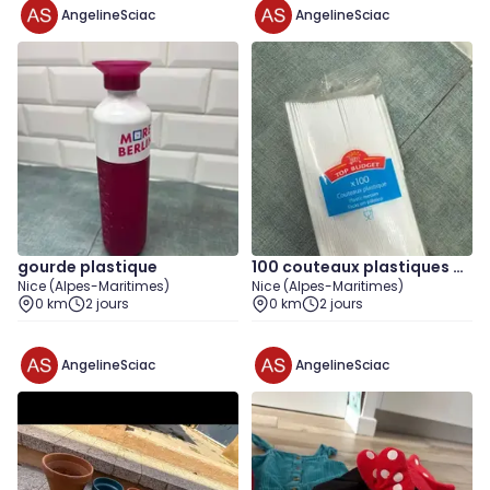
AngelineSciac
AngelineSciac
gourde plastique
100 couteaux plastiques ne
Nice (Alpes-Maritimes)
Nice (Alpes-Maritimes)
ufs
0 km
2 jours
0 km
2 jours
AngelineSciac
AngelineSciac