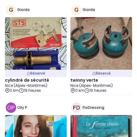
Giorda
Giorda
Réservé
Réservé
cylindré de sécurité
twinny verte
Nice (Alpes-Maritimes)
Nice (Alpes-Maritimes)
0 km
19 heures
0 km
19 heures
Olly P
FloDressing