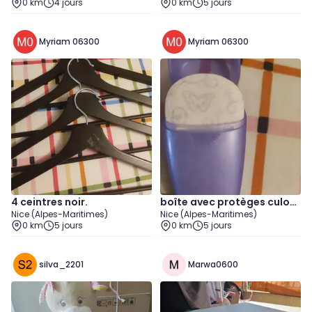
0 km
4 jours
0 km
5 jours
Myriam 06300
Myriam 06300
4 ceintres noir.
boîte avec protèges culott
Nice (Alpes-Maritimes)
Nice (Alpes-Maritimes)
e
0 km
5 jours
0 km
5 jours
silva_2201
Marwa0600