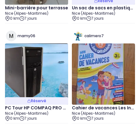
Réservé
Mini-barrière pour terrasse
Un sac de sacs en plastiqu
Nice (Alpes-Maritimes)
Nice (Alpes-Maritimes)
e divers
0 km
7 jours
0 km
7 jours
mamy06
calimero7
Réservé
PC Tour HP COMPAQ PRO 6
Cahier de vacances Les Inc
Nice (Alpes-Maritimes)
Nice (Alpes-Maritimes)
300MT
ollables CE2/CM1
0 km
7 jours
0 km
7 jours