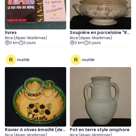
livres
Soupière en porcelaine "Ro
Nice (Alpes-Maritimes)
Nice (Alpes-Maritimes)
se de Noël"
0 km
3 jours
0 km
3 jours
rouitiki
rouitiki
Ravier à olives émaillé (de
Pot en terre style amphore
Nice (Alpes-Maritimes)
Nice (Alpes-Maritimes)
Vallauris)