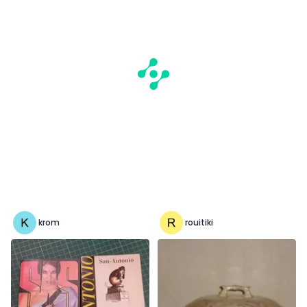
krom
rouitiki