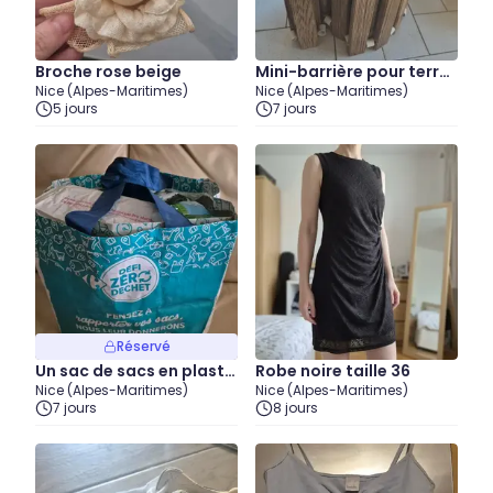
Broche rose beige
Mini-barrière pour terra
Nice (Alpes-Maritimes)
Nice (Alpes-Maritimes)
sse
5 jours
7 jours
Réservé
Un sac de sacs en plasti
Robe noire taille 36
Nice (Alpes-Maritimes)
Nice (Alpes-Maritimes)
que divers
7 jours
8 jours