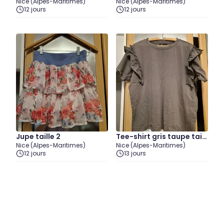
Nice (Alpes-Maritimes)
Nice (Alpes-Maritimes)
12 jours
12 jours
Jupe taille 2
Tee-shirt gris taupe taill
Nice (Alpes-Maritimes)
Nice (Alpes-Maritimes)
e S (taille grand)
12 jours
13 jours