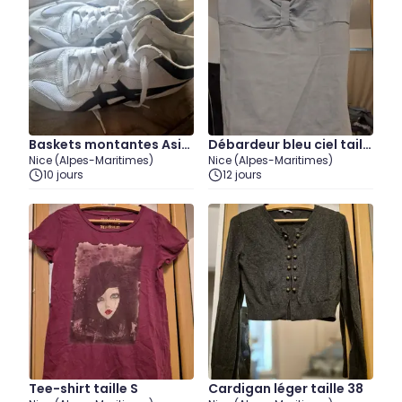
Baskets montantes Asic
Débardeur bleu ciel taill
Nice (Alpes-Maritimes)
Nice (Alpes-Maritimes)
s blanches et bleues 39
e 1
10 jours
12 jours
Tee-shirt taille S
Cardigan léger taille 38