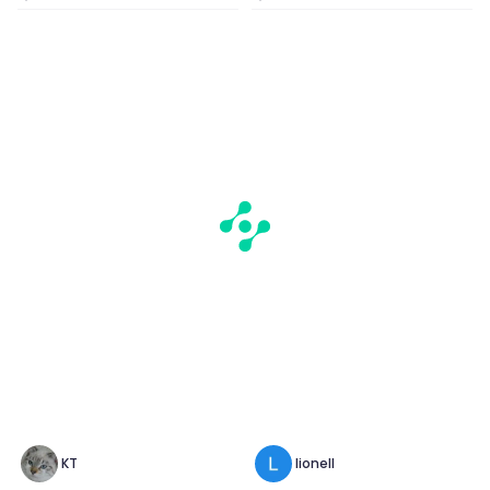
KT
lionell