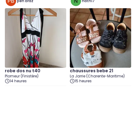
pen braz
nath17
robe dos nu t40
chaussures bebe 21
Plomeur (Finistère)
La Jarrie (Charente-Maritime)
14 heures
15 heures