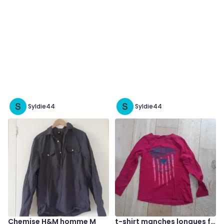
Syldie44
Syldie44
Chemise H&M homme M
t-shirt manches longues fil