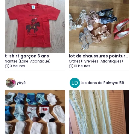
t-shirt garçon 6 ans
lot de chaussures pointure
Nantes (Loire-Atlantique)
Orthez (Pyrénées-Atlantiques)
39-40
9 heures
10 heures
yéyé
Les dons de Palmyre 59