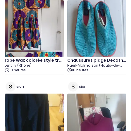
robe Wax colorée style tra
Chaussures plage Decathl
Lentilly (Rhône)
Rueil-Malmaison (Hauts-de-
ditionnel
on enfant taille 32
18 heures
Seine)
18 heures
sion
sion