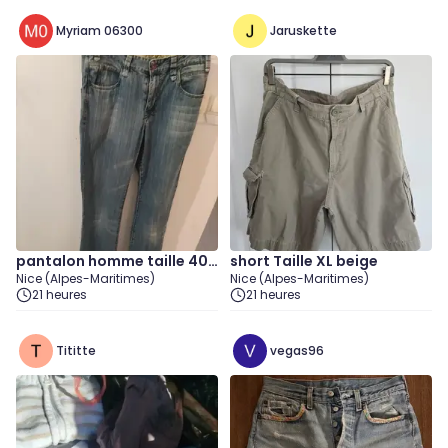
Myriam 06300
Jaruskette
pantalon homme taille 40.
short Taille XL beige
Nice (Alpes-Maritimes)
Nice (Alpes-Maritimes)
(Celio Denin)
21 heures
21 heures
Tititte
vegas96