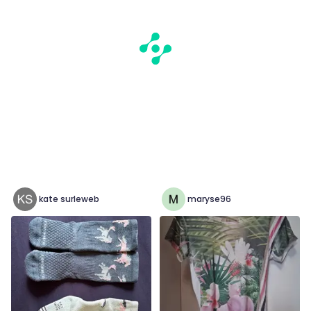
kate surleweb
maryse96