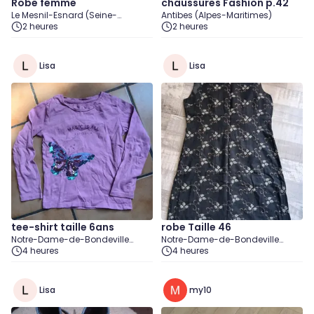
Robe femme
chaussures Fashion p.42
Le Mesnil-Esnard (Seine-
Antibes (Alpes-Maritimes)
Maritime)
2 heures
2 heures
Lisa
Lisa
tee-shirt taille 6ans
robe Taille 46
Notre-Dame-de-Bondeville
Notre-Dame-de-Bondeville
(Seine-Maritime)
4 heures
(Seine-Maritime)
4 heures
Lisa
my10