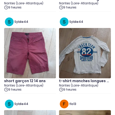
Nantes (Loire-Atlantique)
Nantes (Loire-Atlantique)
le 12 ans
9 heures
9 heures
Syldie44
Syldie44
short garçon 12 14 ans
t-shirt manches longues g
Nantes (Loire-Atlantique)
Nantes (Loire-Atlantique)
arçon 10 12 ans
9 heures
9 heures
Syldie44
flo13