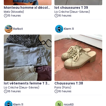
Manteau homme xl décolor
lot chaussures T 39
Metz (Moselle)
La Crèche (Deux-Sèvres)
é
15 heures
16 heures
Rafbct
Klem 11
lot vêtements femme T 38
Chaussures T:38
La Crèche (Deux-Sèvres)
Paris (Paris)
/ M
16 heures
16 heures
Klem 11
nico63