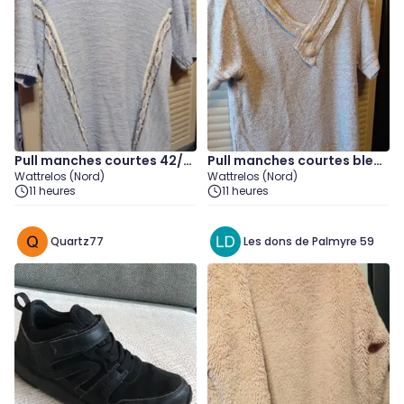
Pull manches courtes 42/4
Pull manches courtes bleu
Wattrelos (Nord)
Wattrelos (Nord)
4
chiné "Taille 42/44"
11 heures
11 heures
Quartz77
Les dons de Palmyre 59