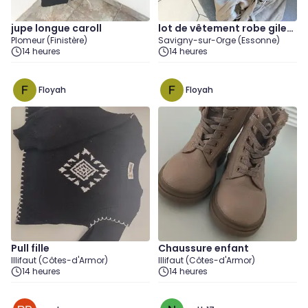
jupe longue caroll
lot de vêtement robe gilet
Plomeur (Finistère)
Savigny-sur-Orge (Essonne)
veste
14 heures
14 heures
Floyah
Floyah
Pull fille
Chaussure enfant
Illifaut (Côtes-d'Armor)
Illifaut (Côtes-d'Armor)
14 heures
14 heures