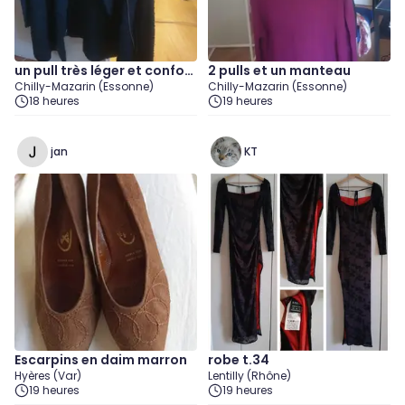
un pull très léger et confort
2 pulls et un manteau
Chilly-Mazarin (Essonne)
Chilly-Mazarin (Essonne)
able avec fermeture devan
18 heures
19 heures
t et 2bidons vide
jan
KT
Escarpins en daim marron
robe t.34
Hyères (Var)
Lentilly (Rhône)
19 heures
19 heures