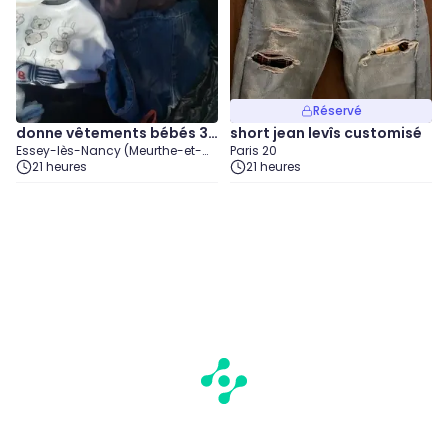
Réservé
donne vêtements bébés 3
short jean levîs customisé
Essey-lès-Nancy (Meurthe-et-
Paris 20
mois garçons
Moselle)
21 heures
21 heures