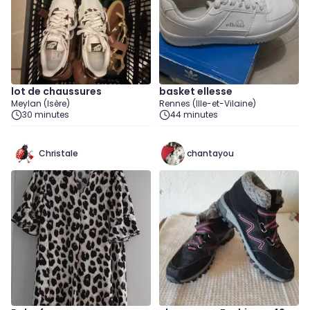
lot de chaussures
basket ellesse
Meylan (Isère)
Rennes (Ille-et-Vilaine)
30 minutes
44 minutes
Christale
chantayou