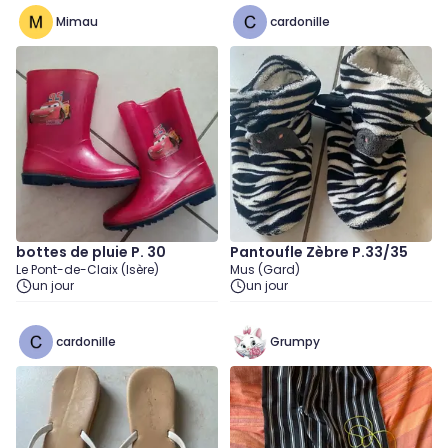
Mimau
cardonille
bottes de pluie P. 30
Pantoufle Zèbre P.33/35
Le Pont-de-Claix (Isère)
Mus (Gard)
un jour
un jour
cardonille
Grumpy