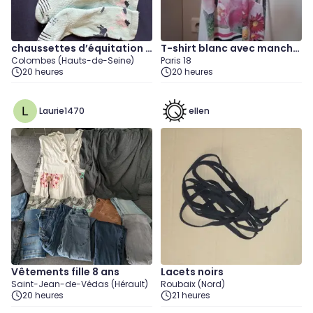
chaussettes d’équitation e
T-shirt blanc avec manche
Colombes (Hauts-de-Seine)
Paris 18
nfant
s à motif.
20 heures
20 heures
Laurie1470
ellen
Vêtements fille 8 ans
Lacets noirs
Saint-Jean-de-Védas (Hérault)
Roubaix (Nord)
20 heures
21 heures