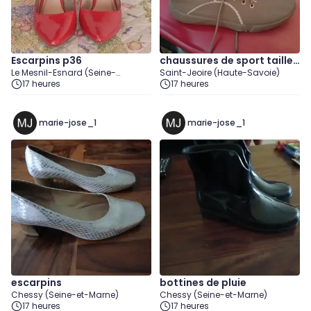
Escarpins p36
chaussures de sport taille
Le Mesnil-Esnard (Seine-
Saint-Jeoire (Haute-Savoie)
40
Maritime)
17 heures
17 heures
marie-jose_1
marie-jose_1
escarpins
bottines de pluie
Chessy (Seine-et-Marne)
Chessy (Seine-et-Marne)
17 heures
17 heures