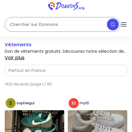
Chercher sur Donnons
Vêtements
Don de vêtements gratuits. Découvrez notre sélection de
vêtements : manteaux, chemises, pantalons et
Voir plus
accessoires pour renouveler votre garde-robe sans frais.
1420 résultats (page 1 / 15)
sophiegul
my10