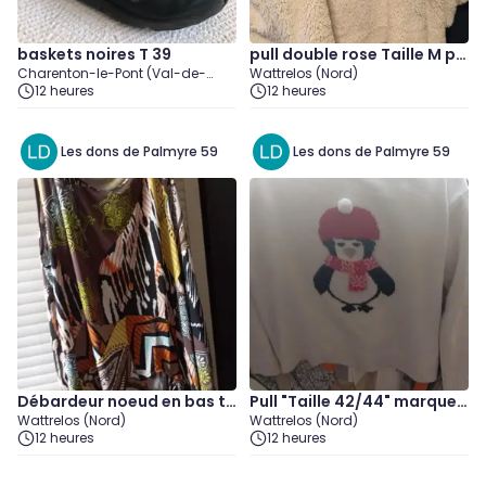
baskets noires T 39
pull double rose Taille M pe
Charenton-le-Pont (Val-de-
Wattrelos (Nord)
u porté
Marne)
12 heures
12 heures
Les dons de Palmyre 59
Les dons de Palmyre 59
Débardeur noeud en bas ta
Pull "Taille 42/44" marque
Wattrelos (Nord)
Wattrelos (Nord)
ille 4
Kiabi
12 heures
12 heures