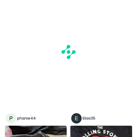
phanie44
Elias35