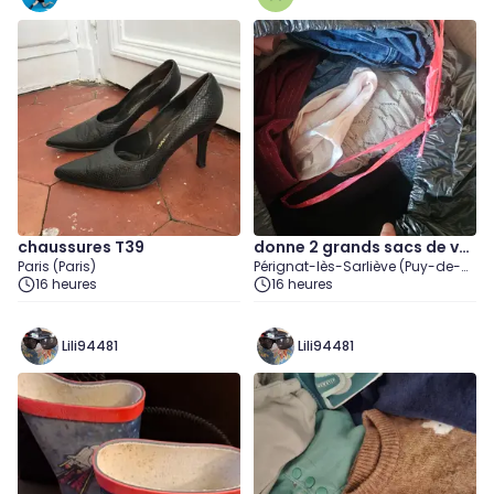
chaussures T39
donne 2 grands sacs de vê
Paris (Paris)
Pérignat-lès-Sarliève (Puy-de-
tements en bon etat
16 heures
Dôme)
16 heures
Lili94481
Lili94481