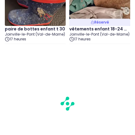
Réservé
paire de bottes enfant t 30
vêtements enfant 18-24 m
Joinville-le-Pont (Val-de-Marne)
Joinville-le-Pont (Val-de-Marne)
ois
17 heures
17 heures