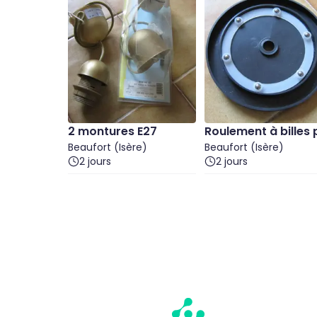
2 montures E27
Roulement à billes 
Beaufort (Isère)
ur plateau tournan
Beaufort (Isère)
2 jours
2 jours