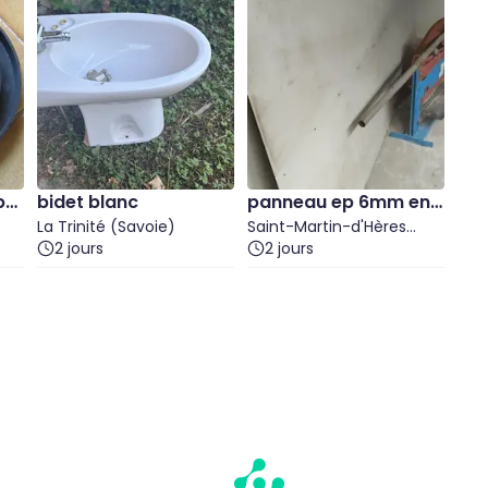
po
bidet blanc
panneau ep 6mm en r
t
La Trinité (Savoie)
esine composite
Saint-Martin-d'Hères
2 jours
(Isère)
2 jours