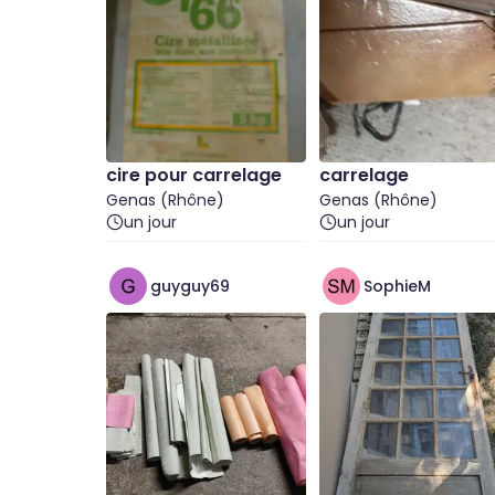
cire pour carrelage
carrelage
Genas (Rhône)
Genas (Rhône)
un jour
un jour
guyguy69
SophieM