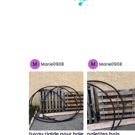
Marie0908
Marie0908
tuyau rigide pour haie
palettes bois