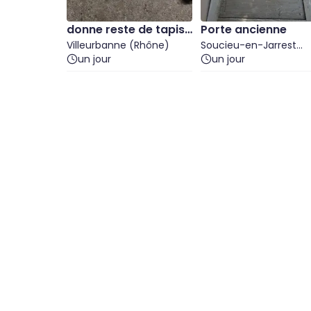
donne reste de tapiss
Porte ancienne
erie
Villeurbanne (Rhône)
Soucieu-en-Jarrest
un jour
(Rhône)
un jour