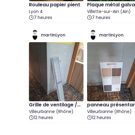
Rouleau papier pient
Plaque métal galva
Lyon 4
sée
Villette-sur-Ain (Ain)
7 heures
7 heures
martinLyon
martinLyon
Grille de ventilage /
panneau présentan
d'aération/ de masqu
Villeurbanne (Rhône)
a collection Uno de
Villeurbanne (Rhône)
12 heures
12 heures
age neuve
ecotec