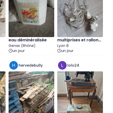
eau déminéralisée
multiprises et rallong
Genas (Rhône)
e
Lyon 8
un jour
un jour
hervedebully
lolo24