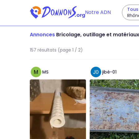
Tous 
Notre ADN
Rhôn
Annonces
Bricolage, outillage et matériau
157 résultats (page 1 / 2)
MS
jibé-01