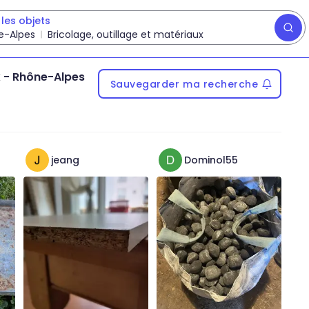
les objets
e-Alpes
Bricolage, outillage et matériaux
x
-
Rhône-Alpes
Sauvegarder ma recherche
jeang
Dominol55