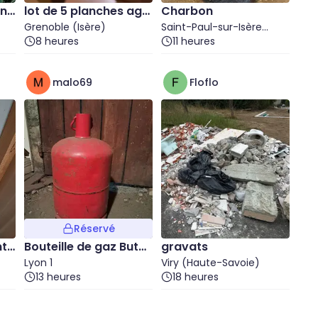
ni
lot de 5 planches aggl
Charbon
omérées blanches
Grenoble (Isère)
Saint-Paul-sur-Isère
8 heures
(Savoie)
11 heures
malo69
Floflo
Réservé
t l
Bouteille de gaz Buta
gravats
 D
ne
Lyon 1
Viry (Haute-Savoie)
13 heures
18 heures