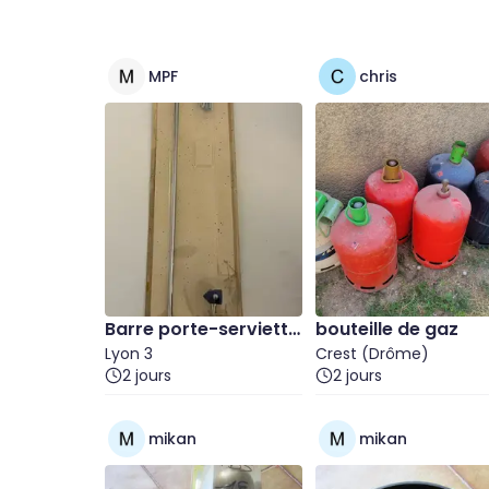
MPF
chris
Barre porte-serviette
bouteille de gaz
s neuve dans son em
Lyon 3
Crest (Drôme)
2 jours
2 jours
ballage d'origine, ave
c fixation
mikan
mikan