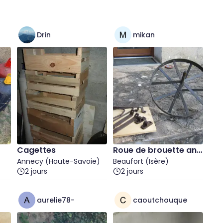
Drin
mikan
Cagettes
Roue de brouette anc
Annecy (Haute-Savoie)
ienne et divers pièces
Beaufort (Isère)
2 jours
2 jours
aurelie78-
caoutchouque