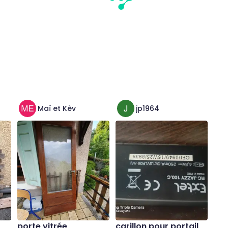
Maï et Kèv
jp1964
porte vitrée
carillon pour portail