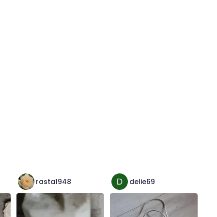
rasta1948
delie69