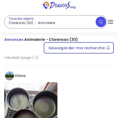
Tous les objets
Clarensac (30)
Animalerie
Annonces
Animalerie
-
Clarensac (30)
Sauvegarder ma recherche
1 résultats (page 1 / 1)
fifitina