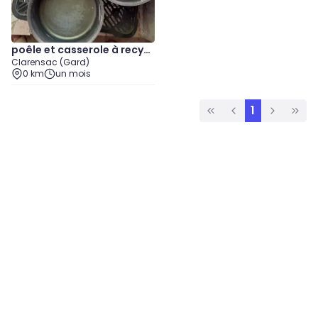
poêle et casserole à recycl
Clarensac (Gard)
er
0 km
un mois
1