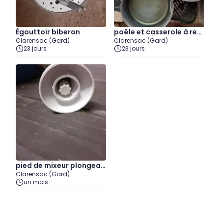
Égouttoir biberon
poêle et casserole à rec
Clarensac (Gard)
Clarensac (Gard)
ycler
23 jours
23 jours
pied de mixeur plongean
Clarensac (Gard)
t
un mois