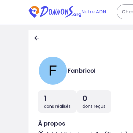
Notre ADN
Cher
Fanbricol
1
0
dons réalisés
dons reçus
À propos