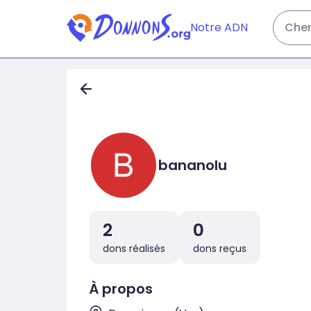
Notre ADN
Cher
bananolu
2
0
dons réalisés
dons reçus
À propos