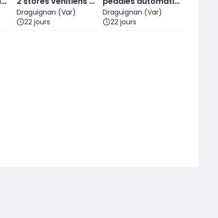
av
2 stores vénitiens bl
pédales automatiq
eu lavande
Draguignan (Var)
ues WELLGO avec c
Draguignan (Var)
22 jours
22 jours
ales