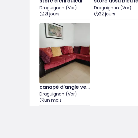
store à enrouleur
store tissu bleu l
Draguignan (Var)
ande
Draguignan (Var)
21 jours
22 jours
canapé d'angle vel
ours
Draguignan (Var)
un mois