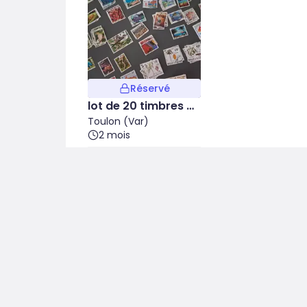
Réservé
lot de 20 timbres W
ALLIS-et-FUTUNA
Toulon (Var)
2 mois