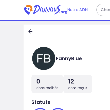
Notre ADN
Cher
FannyBlue
0
12
dons réalisés
dons reçus
Statuts