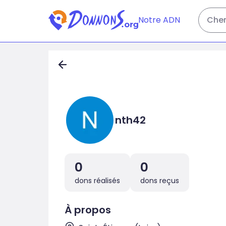
Notre ADN
Cher
nth42
0
0
dons réalisés
dons reçus
À propos