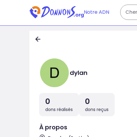
Notre ADN
Cher
dylan
0
0
dons réalisés
dons reçus
À propos