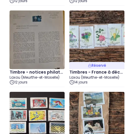
12 jours
12 jours
Réservé
Timbre - notices philatél
Timbres - France à décol
Laxou (Meurthe-et-Moselle)
Laxou (Meurthe-et-Moselle)
iques - 1973 - lot 1
ler (1)
12 jours
14 jours