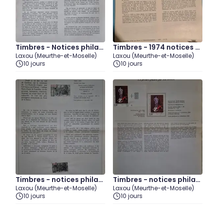
Timbres - Notices philat
Timbres - 1974 notices p
Laxou (Meurthe-et-Moselle)
Laxou (Meurthe-et-Moselle)
éliques 1969 (lot5)
hilatéliques (lot1)
10 jours
10 jours
Timbres - notices philat
Timbres - notices philat
Laxou (Meurthe-et-Moselle)
Laxou (Meurthe-et-Moselle)
éliques 1981 (lot1)
éliques années 1984 et 19
10 jours
10 jours
81 (lot1)