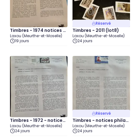
Réservé
Timbres - 1974 notices p
Timbres - 2011 (lot8)
Laxou (Meurthe-et-Moselle)
Laxou (Meurthe-et-Moselle)
hilatéliques (lot4)
19 jours
24 jours
Réservé
Timbres - 1972 - notices
Timbres - notices philat
Laxou (Meurthe-et-Moselle)
Laxou (Meurthe-et-Moselle)
philatéliques (lot4)
éliques - 1972 (lot5)
24 jours
24 jours