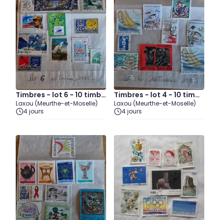
Timbres - lot 6 - 10 timbr
Timbres - lot 4 - 10 timbr
Laxou (Meurthe-et-Moselle)
Laxou (Meurthe-et-Moselle)
es 1995
es 1993
4 jours
4 jours