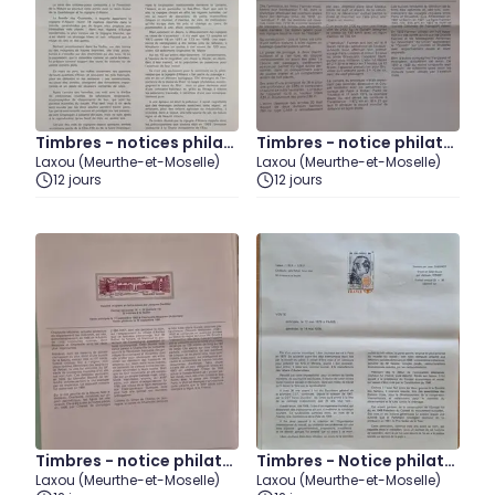
Timbres - notices philat
Timbres - notice philatél
Laxou (Meurthe-et-Moselle)
Laxou (Meurthe-et-Moselle)
éliques - 1973 (lot2)
ique 1984 (lot13)
12 jours
12 jours
Timbres - notice philatél
Timbres - Notice philatél
Laxou (Meurthe-et-Moselle)
Laxou (Meurthe-et-Moselle)
ique 1983 (lot10)
ique 1979 (lot1)