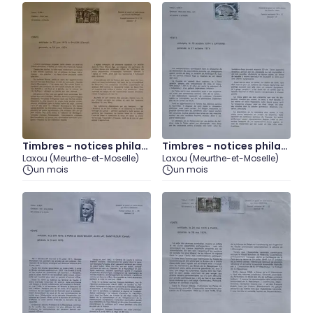
Timbres - notices philat
Timbres - notices philat
Laxou (Meurthe-et-Moselle)
Laxou (Meurthe-et-Moselle)
éliques - 1974 (lot5)
éliques - 1975 (lot1)
un mois
un mois