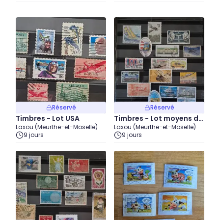
Réservé
Réservé
Timbres - Lot USA
Timbres - Lot moyens de
Laxou (Meurthe-et-Moselle)
Laxou (Meurthe-et-Moselle)
transports - divers pays
9 jours
9 jours