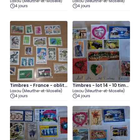
Laxou (Meurthe-et-Moselle)
Laxou (Meurthe-et-Moselle)
oblitérées
moine du timbre poste g
4 jours
4 jours
r
Timbres - France - oblité
Timbres - lot 14 - 10 timb
Laxou (Meurthe-et-Moselle)
Laxou (Meurthe-et-Moselle)
rés lot 1 (3 juillet)
res 2000
4 jours
4 jours