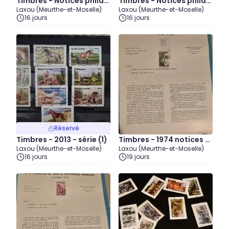
Timbres - Notices philat
Timbres - Notices philat
Laxou (Meurthe-et-Moselle)
Laxou (Meurthe-et-Moselle)
éliques - 1962 (2)
éliques - 1962 (1)
16 jours
16 jours
Réservé
Timbres - 2013 - série (1)
Timbres - 1974 notices p
Laxou (Meurthe-et-Moselle)
Laxou (Meurthe-et-Moselle)
hilatéliques (lot2)
16 jours
19 jours