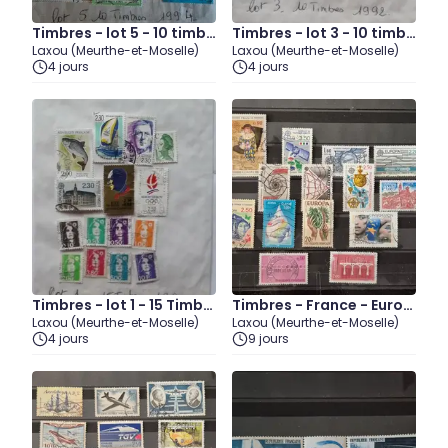
Timbres - lot 5 - 10 timbr
Timbres - lot 3 - 10 timbr
Laxou (Meurthe-et-Moselle)
Laxou (Meurthe-et-Moselle)
es 1994
es 1992
4 jours
4 jours
Timbres - lot 1 - 15 Timbr
Timbres - France - Europ
Laxou (Meurthe-et-Moselle)
Laxou (Meurthe-et-Moselle)
es 1990
a (28 juillet)
4 jours
9 jours