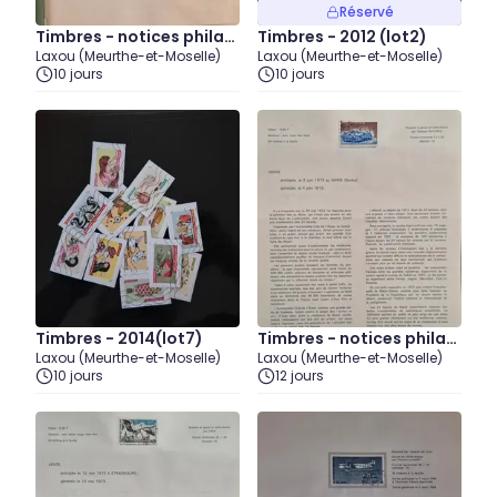
Réservé
Timbres - notices philat
Timbres - 2012 (lot2)
Laxou (Meurthe-et-Moselle)
Laxou (Meurthe-et-Moselle)
éliques 1983 (lot6)
10 jours
10 jours
Timbres - 2014(lot7)
Timbres - notices philat
Laxou (Meurthe-et-Moselle)
Laxou (Meurthe-et-Moselle)
éliques - 1973 (lot3)
10 jours
12 jours