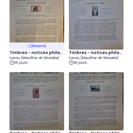
Réservé
Timbres - notices philat
Timbres - notices philat
Laxou (Meurthe-et-Moselle)
Laxou (Meurthe-et-Moselle)
éliques - 1961 (1)
éliques - 1962 (3)
16 jours
16 jours