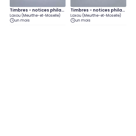
Timbres - notices philat
Timbres - notices philat
Laxou (Meurthe-et-Moselle)
Laxou (Meurthe-et-Moselle)
éliques - 1975 (lot2)
éliques - 1975 (lot3)
un mois
un mois