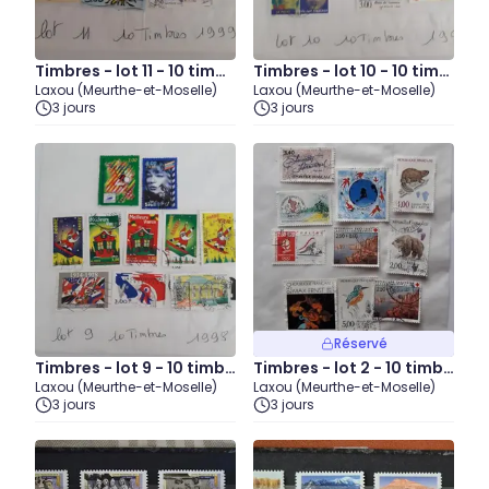
Timbres - lot 11 - 10 timbr
Timbres - lot 10 - 10 timb
Laxou (Meurthe-et-Moselle)
Laxou (Meurthe-et-Moselle)
es 1999
res 1998
3 jours
3 jours
Réservé
Timbres - lot 9 - 10 timbr
Timbres - lot 2 - 10 timbr
Laxou (Meurthe-et-Moselle)
Laxou (Meurthe-et-Moselle)
es 1998
es 1991
3 jours
3 jours