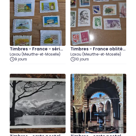
Timbres - France - séries
Timbres - France oblitér
Laxou (Meurthe-et-Moselle)
Laxou (Meurthe-et-Moselle)
lot 5
és lot 2 (3 juillet)
9 jours
10 jours