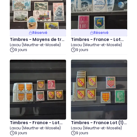
Réservé
Réservé
Timbres - Moyens de tra
Timbres - France - Lot
Laxou (Meurthe-et-Moselle)
Laxou (Meurthe-et-Moselle)
nsports (2) - 28 juillet
(3) - Neuf (28 juillet)
9 jours
9 jours
Timbres - France - Lot
Timbres - France Lot (1) -
Laxou (Meurthe-et-Moselle)
Laxou (Meurthe-et-Moselle)
(2) - Neuf (28 juillet)
Neuf (28 juillet)
9 jours
9 jours