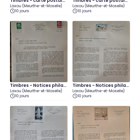
Timbres - carte postale
Timbres - carte postale
Laxou (Meurthe-et-Moselle)
Laxou (Meurthe-et-Moselle)
(2) - 14 juillet
(3) - 14 juillet
10 jours
10 jours
Timbres - Notices philat
Timbres - Notices philat
Laxou (Meurthe-et-Moselle)
Laxou (Meurthe-et-Moselle)
éliques - 1969 (lot1)
éliques 1969 (lot3)
10 jours
10 jours