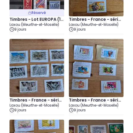
Réservé
Timbres - Lot EUROPA (1)
Timbres - France - séries
Laxou (Meurthe-et-Moselle)
Laxou (Meurthe-et-Moselle)
- divers pays
lot 1
9 jours
9 jours
Timbres - France - séries
Timbres - France - séries
Laxou (Meurthe-et-Moselle)
Laxou (Meurthe-et-Moselle)
lot 2
lot 3
9 jours
9 jours