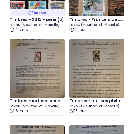
Réservé
Timbres - 2013 - série (6)
Timbres - France à décol
Laxou (Meurthe-et-Moselle)
Laxou (Meurthe-et-Moselle)
ler (2)
14 jours
15 jours
Timbres - notices philat
Timbres - notices philat
Laxou (Meurthe-et-Moselle)
Laxou (Meurthe-et-Moselle)
éliques - 1961 (4)
éliques - 1961 (2)
16 jours
16 jours