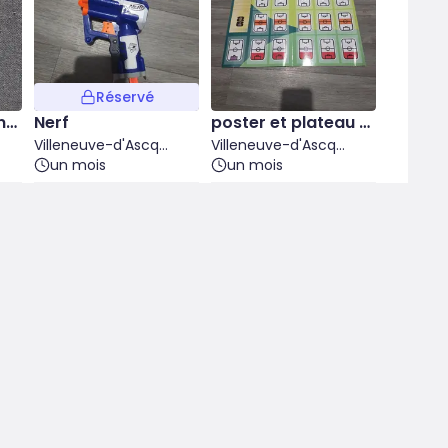
Réservé
nf
Nerf
poster et plateau d
Villeneuve-d'Ascq
e jeux
Villeneuve-d'Ascq
(Nord)
un mois
(Nord)
un mois