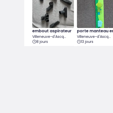
embout aspirateur
porte manteau e
Villeneuve-d'Ascq
ant
Villeneuve-d'Ascq
(Nord)
8 jours
(Nord)
13 jours