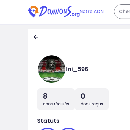
Notre ADN
Cher
lni_596
8
0
dons réalisés
dons reçus
Statuts