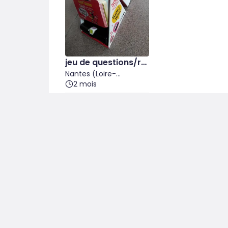
jeu de questions/ré
ponses
Nantes (Loire-
Atlantique)
2 mois