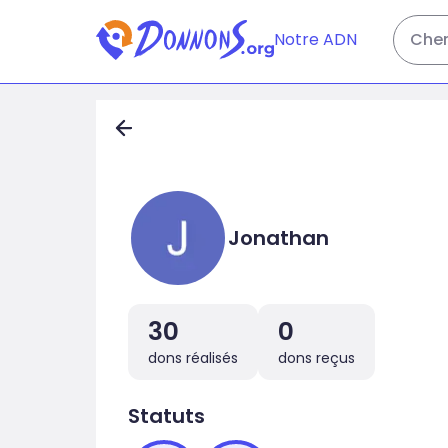
Notre ADN
Cher
Jonathan
30
0
dons réalisés
dons reçus
Statuts