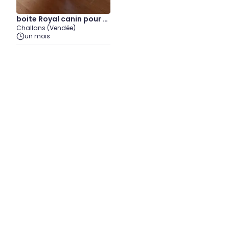
boite Royal canin pour c
Challans (Vendée)
hien
un mois