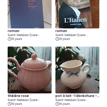
roman
roman
Saint-Herblain (Loire-
Saint-Herblain (Loire-
Atlantique)
10 jours
Atlantique)
10 jours
théière rose
pot à lait -1 ébréchure -p
Saint-Herblain (Loire-
Saint-Herblain (Loire-
etite et ancienne
Atlantique)
10 jours
Atlantique)
10 jours