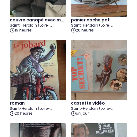
couvre canapé avec mér
panier cache pot
Saint-Herblain (Loire-
Saint-Herblain (Loire-
idienne -bricolage mais
Atlantique)
19 heures
Atlantique)
20 heures
on à partir d'un couvre-li
t à laver
roman
cassette vidéo
Saint-Herblain (Loire-
Saint-Herblain (Loire-
Atlantique)
20 heures
Atlantique)
un jour