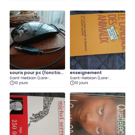
souris pour pc (fonction
enseignement
Saint-Herblain (Loire-
Saint-Herblain (Loire-
ne sauf la molette)
Atlantique)
10 jours
Atlantique)
10 jours