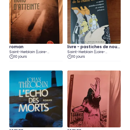
roman
livre - pastiches de nouv
Saint-Herblain (Loire-
Saint-Herblain (Loire-
elles
Atlantique)
10 jours
Atlantique)
10 jours