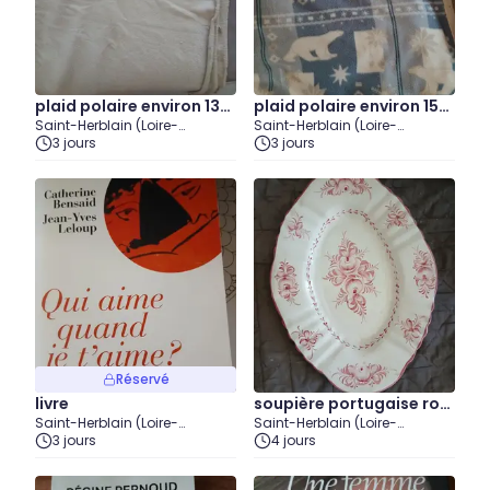
plaid polaire environ 130
plaid polaire environ 150
Saint-Herblain (Loire-
Saint-Herblain (Loire-
x 160 cm
x 180 cm
Atlantique)
3 jours
Atlantique)
3 jours
Réservé
livre
soupière portugaise ros
Saint-Herblain (Loire-
Saint-Herblain (Loire-
e et blanche
Atlantique)
3 jours
Atlantique)
4 jours