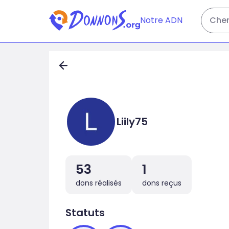
Notre ADN
Cher
Liily75
53
1
dons réalisés
dons reçus
Statuts