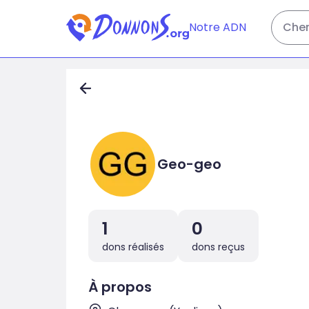
Notre ADN
Cher
Geo-geo
1
0
dons réalisés
dons reçus
À propos