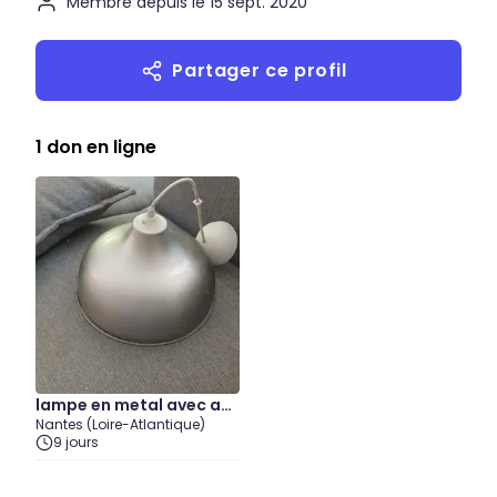
Membre depuis le 15 sept. 2020
Partager ce profil
1 don en ligne
lampe en metal avec am
Nantes (Loire-Atlantique)
poule. tres bon etat exte
9 jours
rieur et bon etat interieu
r