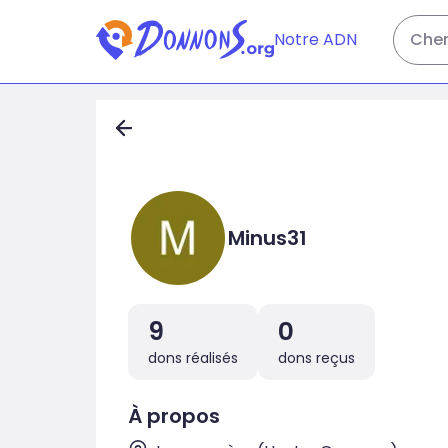
Notre ADN
Cher
Minus31
9
0
dons réalisés
dons reçus
À propos