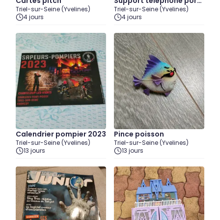
Cartes pitch
Support téléphone port
Triel-sur-Seine (Yvelines)
Triel-sur-Seine (Yvelines)
able
4 jours
4 jours
Calendrier pompier 2023
Pince poisson
Triel-sur-Seine (Yvelines)
Triel-sur-Seine (Yvelines)
13 jours
13 jours