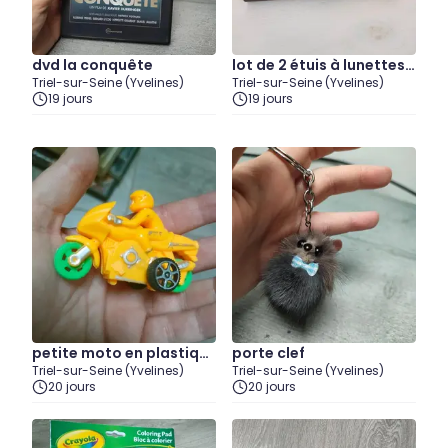
dvd la conquête
lot de 2 étuis à lunettes r
Triel-sur-Seine (Yvelines)
Triel-sur-Seine (Yvelines)
igides vides
19 jours
19 jours
petite moto en plastiqu
porte clef
Triel-sur-Seine (Yvelines)
Triel-sur-Seine (Yvelines)
e
20 jours
20 jours