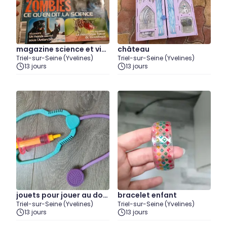
magazine science et vie j
château
Triel-sur-Seine (Yvelines)
Triel-sur-Seine (Yvelines)
unior de 2012
13 jours
13 jours
jouets pour jouer au doc
bracelet enfant
Triel-sur-Seine (Yvelines)
Triel-sur-Seine (Yvelines)
teur
13 jours
13 jours