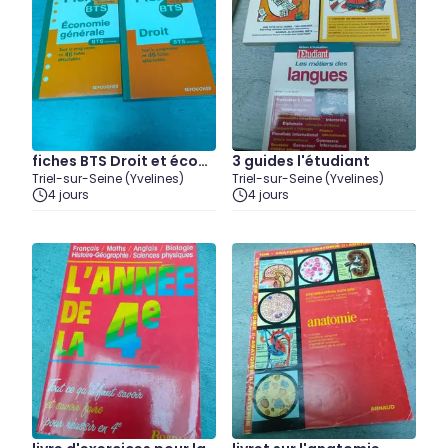
fiches BTS Droit et écon
3 guides l'étudiant
Triel-sur-Seine (Yvelines)
Triel-sur-Seine (Yvelines)
omie générale
4 jours
4 jours