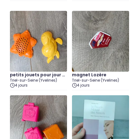
petits jouets pour jour d
magnet Lozère
Triel-sur-Seine (Yvelines)
Triel-sur-Seine (Yvelines)
ans le sable
4 jours
4 jours