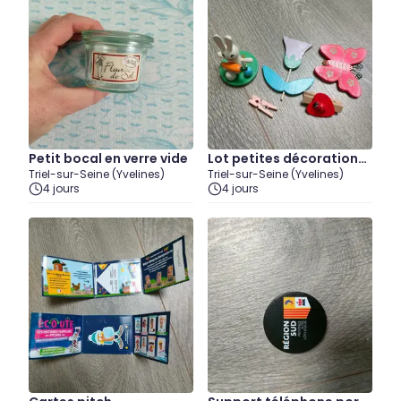
Petit bocal en verre vide
Lot petites décorations
Triel-sur-Seine (Yvelines)
Triel-sur-Seine (Yvelines)
en bois
4 jours
4 jours