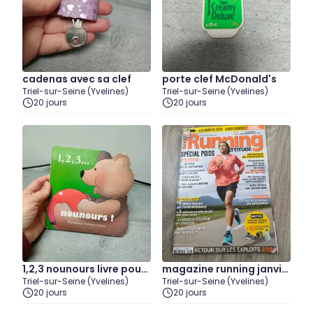
cadenas avec sa clef
porte clef McDonald's
Triel-sur-Seine (Yvelines)
Triel-sur-Seine (Yvelines)
20 jours
20 jours
1,2,3 nounours livre pour
magazine running janvie
Triel-sur-Seine (Yvelines)
Triel-sur-Seine (Yvelines)
enfant
r février 2025
20 jours
20 jours