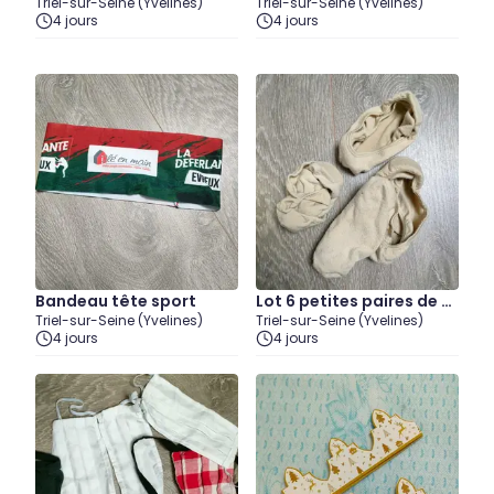
Triel-sur-Seine (Yvelines)
Triel-sur-Seine (Yvelines)
4 jours
4 jours
Bandeau tête sport
Lot 6 petites paires de c
Triel-sur-Seine (Yvelines)
Triel-sur-Seine (Yvelines)
haussettes
4 jours
4 jours