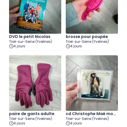
DVD le petit Nicolas
brosse pour poupée
Triel-sur-Seine (Yvelines)
Triel-sur-Seine (Yvelines)
4 jours
4 jours
paire de gants adulte
cd Christophe Maé mon
Triel-sur-Seine (Yvelines)
Triel-sur-Seine (Yvelines)
Paradis
4 jours
4 jours