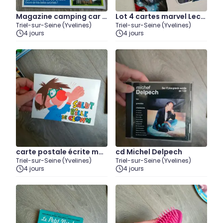
Magazine camping car n
Lot 4 cartes marvel Lecle
Triel-sur-Seine (Yvelines)
Triel-sur-Seine (Yvelines)
ovembre 2021
rc
4 jours
4 jours
carte postale écrite mai
cd Michel Delpech
Triel-sur-Seine (Yvelines)
Triel-sur-Seine (Yvelines)
s non affranchie
4 jours
4 jours