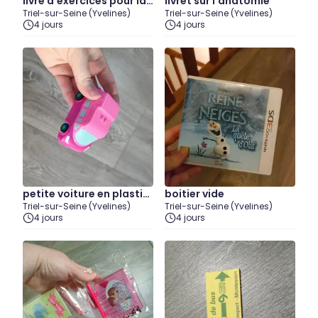
livre d'exercices pour la
livret sur l'anatomie
Triel-sur-Seine (Yvelines)
Triel-sur-Seine (Yvelines)
4eme
4 jours
4 jours
petite voiture en plastiq
boitier vide
Triel-sur-Seine (Yvelines)
Triel-sur-Seine (Yvelines)
ue
4 jours
4 jours