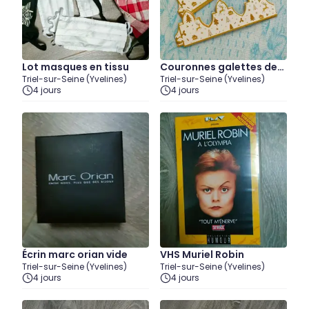
Lot masques en tissu
Couronnes galettes des
Triel-sur-Seine (Yvelines)
Triel-sur-Seine (Yvelines)
rois
4 jours
4 jours
Écrin marc orian vide
VHS Muriel Robin
Triel-sur-Seine (Yvelines)
Triel-sur-Seine (Yvelines)
4 jours
4 jours