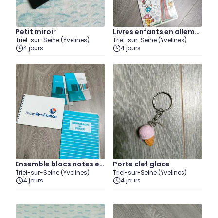
Petit miroir
Livres enfants en allema
Triel-sur-Seine (Yvelines)
Triel-sur-Seine (Yvelines)
nd
4 jours
4 jours
Ensemble blocs notes et
Porte clef glace
Triel-sur-Seine (Yvelines)
Triel-sur-Seine (Yvelines)
brouillon
4 jours
4 jours