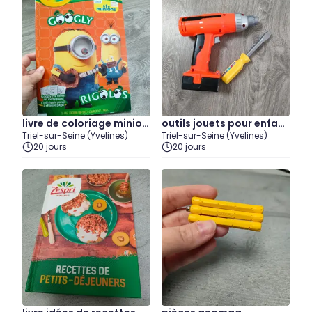
livre de coloriage minion
outils jouets pour enfant
Triel-sur-Seine (Yvelines)
Triel-sur-Seine (Yvelines)
s entamé
s
20 jours
20 jours