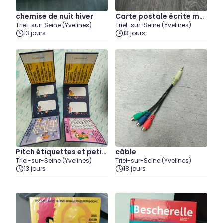
chemise de nuit hiver
Carte postale écrite mai
Triel-sur-Seine (Yvelines)
Triel-sur-Seine (Yvelines)
s non affranchie
13 jours
13 jours
Pitch étiquettes et petit
câble
Triel-sur-Seine (Yvelines)
Triel-sur-Seine (Yvelines)
s jeux
13 jours
18 jours