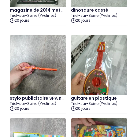
magazine de 2014 metal
dinosaure cassé
Triel-sur-Seine (Yvelines)
Triel-sur-Seine (Yvelines)
una
20 jours
20 jours
stylo publicitaire SPA ne
guitare en plastique
Triel-sur-Seine (Yvelines)
Triel-sur-Seine (Yvelines)
uf
20 jours
20 jours