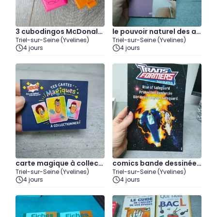
3 cubodingos McDonal
le pouvoir naturel des ai
Triel-sur-Seine (Yvelines)
Triel-sur-Seine (Yvelines)
d's
mants
4 jours
4 jours
carte magique à collecti
comics bande dessinée t
Triel-sur-Seine (Yvelines)
Triel-sur-Seine (Yvelines)
onner pitch
ransformers
4 jours
4 jours