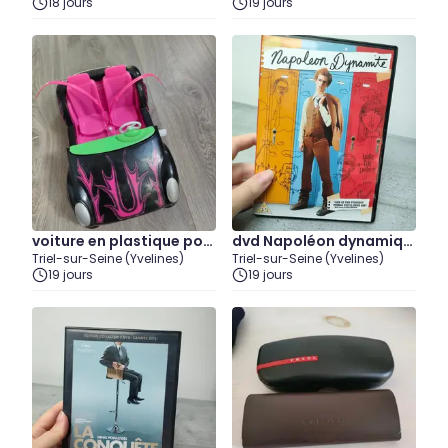
18 jours
19 jours
voiture en plastique pou
dvd Napoléon dynamiqu
Triel-sur-Seine (Yvelines)
Triel-sur-Seine (Yvelines)
r poupée simba
e
19 jours
19 jours