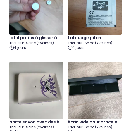
lot 4 patins à glisser à cl
tatouage pitch
Triel-sur-Seine (Yvelines)
Triel-sur-Seine (Yvelines)
ouer pour tapisserie
4 jours
4 jours
porte savon avec des écl
écrin vide pour bracelet j
Triel-sur-Seine (Yvelines)
Triel-sur-Seine (Yvelines)
ats
e pense