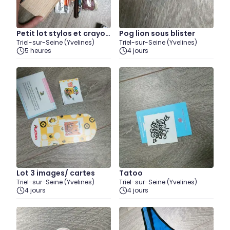
Petit lot stylos et crayon
Pog lion sous blister
Triel-sur-Seine (Yvelines)
Triel-sur-Seine (Yvelines)
s à papier
5 heures
4 jours
Lot 3 images/ cartes
Tatoo
Triel-sur-Seine (Yvelines)
Triel-sur-Seine (Yvelines)
4 jours
4 jours