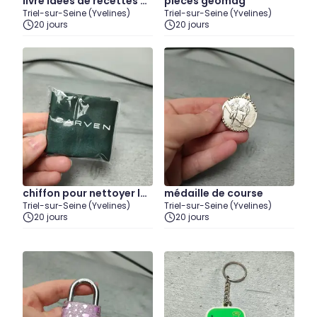
livre idées de recettes d
pièces geomag
Triel-sur-Seine (Yvelines)
Triel-sur-Seine (Yvelines)
e petits déjeuners avec
20 jours
20 jours
du kiwi
chiffon pour nettoyer les
médaille de course
Triel-sur-Seine (Yvelines)
Triel-sur-Seine (Yvelines)
lunettes
20 jours
20 jours