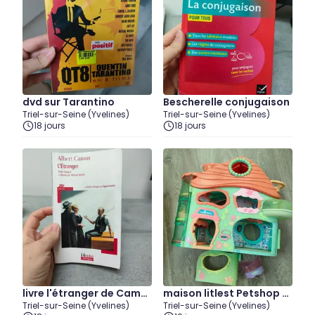
dvd sur Tarantino
Bescherelle conjugaison
Triel-sur-Seine (Yvelines)
Triel-sur-Seine (Yvelines)
18 jours
18 jours
livre l'étranger de Camu
maison litlest Petshop à
Triel-sur-Seine (Yvelines)
Triel-sur-Seine (Yvelines)
s
nettoyer