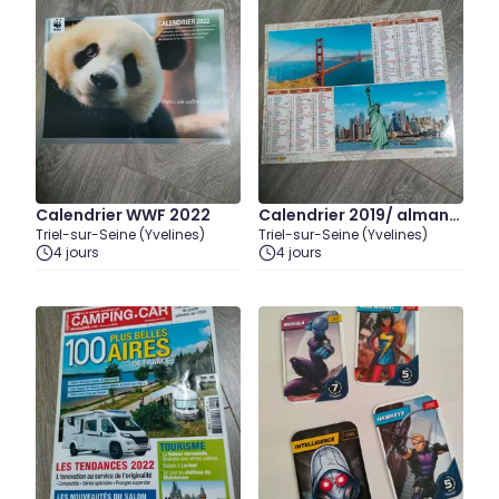
Calendrier WWF 2022
Calendrier 2019/ almana
Triel-sur-Seine (Yvelines)
Triel-sur-Seine (Yvelines)
h du facteur
4 jours
4 jours