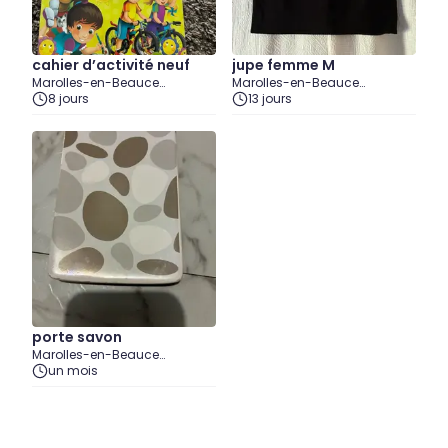
cahier d’activité neuf
jupe femme M
Marolles-en-Beauce
Marolles-en-Beauce
(Essonne)
8 jours
(Essonne)
13 jours
porte savon
Marolles-en-Beauce
(Essonne)
un mois