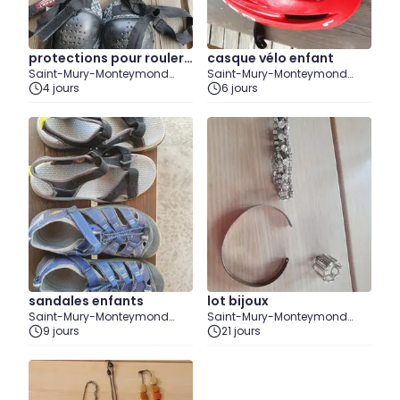
protections pour rouler
casque vélo enfant
Saint-Mury-Monteymond
Saint-Mury-Monteymond
ou autre
(Isère)
4 jours
(Isère)
6 jours
sandales enfants
lot bijoux
Saint-Mury-Monteymond
Saint-Mury-Monteymond
(Isère)
9 jours
(Isère)
21 jours