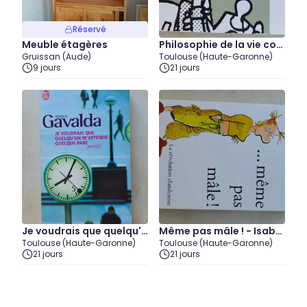
Réservé
Meuble étagères
Philosophie de la vie conj
Gruissan (Aude)
Toulouse (Haute-Garonne)
ugale - Honoré de Balza
9 jours
21 jours
c
Je voudrais que quelqu'u
Même pas mâle ! - Isabel
Toulouse (Haute-Garonne)
Toulouse (Haute-Garonne)
n m'attende quelque par
le Alonso
21 jours
21 jours
t - Anna Gavalda