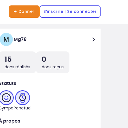
Donner
S’inscrire | Se connecter
Mg78
15
0
dons réalisés
dons reçus
Statuts
Sympa
Ponctuel
À propos