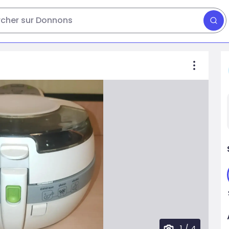
cher sur Donnons
1
/
4