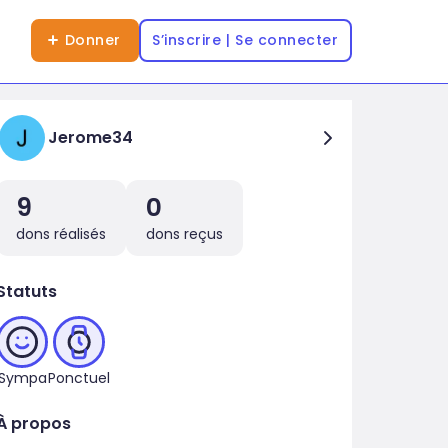
Donner
S’inscrire | Se connecter
Jerome34
9
0
dons réalisés
dons reçus
Statuts
Sympa
Ponctuel
À propos