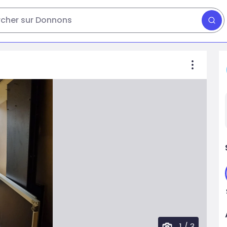
cher sur Donnons
1
/
3