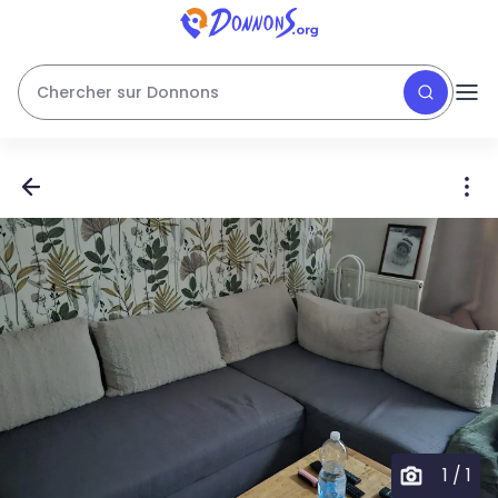
Chercher sur Donnons
1
/
1