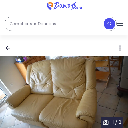
Chercher sur Donnons
1
/
2