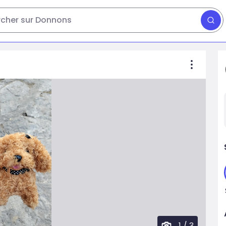
cher sur Donnons
1
/
3