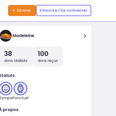
Donner
S’inscrire | Se connecter
Madeleine
38
100
dons réalisés
dons reçus
Statuts
Sympa
Ponctuel
À propos