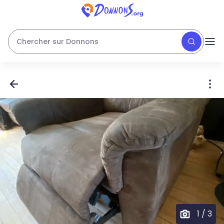
Chercher sur Donnons
1
/
3