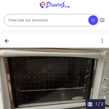
Chercher sur Donnons
1
/
2