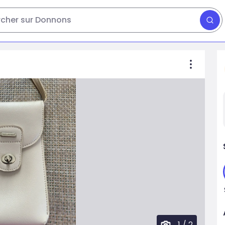
cher sur Donnons
1
/
2