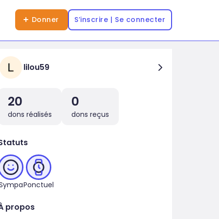
Donner
S’inscrire | Se connecter
lilou59
20
0
dons réalisés
dons reçus
Statuts
Sympa
Ponctuel
À propos