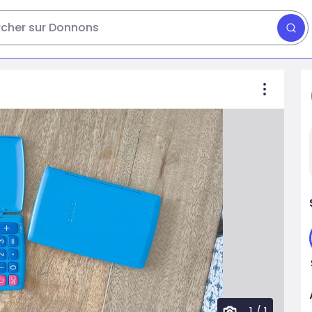
cher sur Donnons
1
/
1