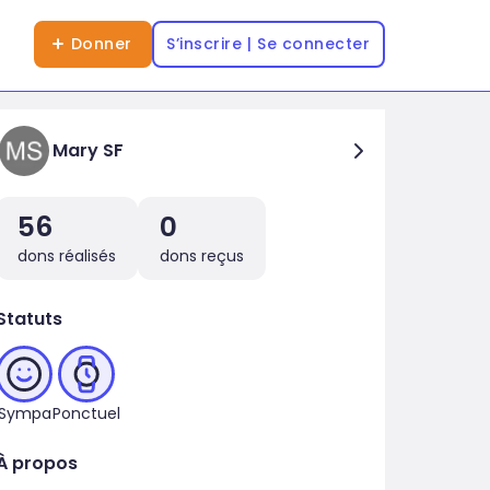
Donner
S’inscrire | Se connecter
Mary SF
56
0
dons réalisés
dons reçus
Statuts
Sympa
Ponctuel
À propos