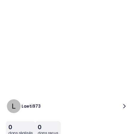
Laeti973
0
0
dons réalisés
dons reçus