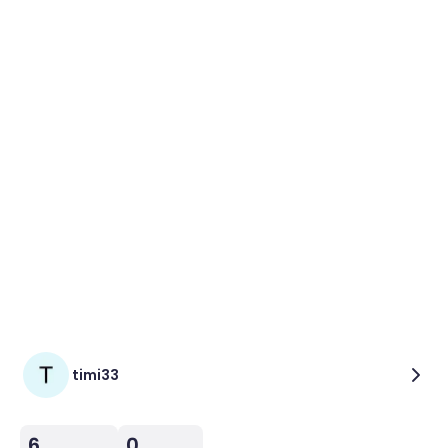
timi33
6
0