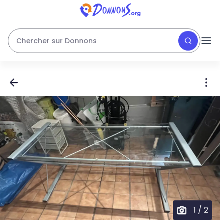
Chercher sur Donnons
1
/
2