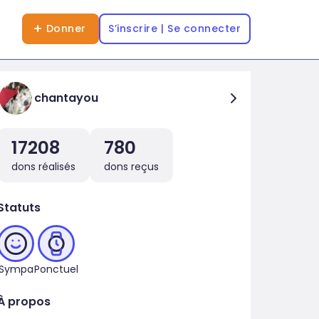
Donner
S’inscrire | Se connecter
chantayou
17208
780
dons réalisés
dons reçus
Statuts
Sympa
Ponctuel
À propos