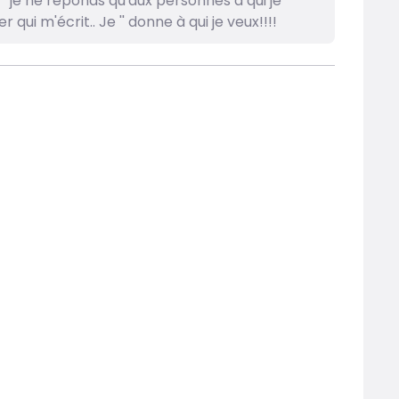
' je ne réponds qu'aux personnes à qui je
ui m'écrit.. Je '' donne à qui je veux!!!!