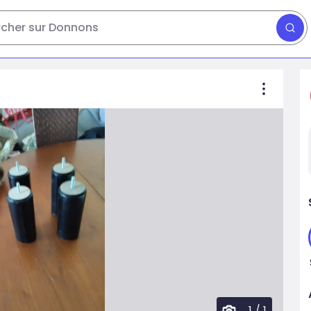
cher sur Donnons
1
/
1