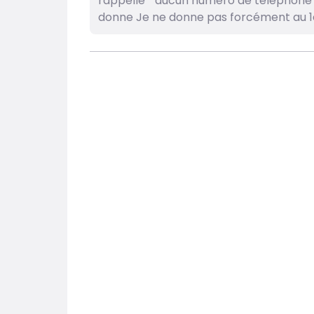
rappelle '' aucun numéro de téléphone '
donne Je ne donne pas forcément au 1er q