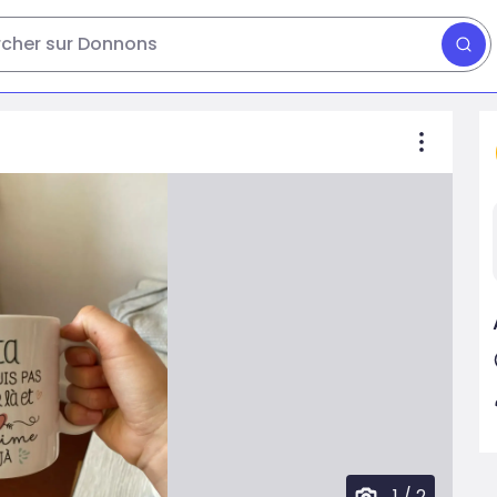
cher sur Donnons
1
/
2