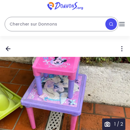
Chercher sur Donnons
1
/
2