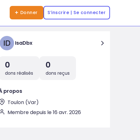
Donner
S’inscrire | Se connecter
IsaDbx
0
0
dons réalisés
dons reçus
À propos
Toulon (Var)
Membre depuis le 16 avr. 2026