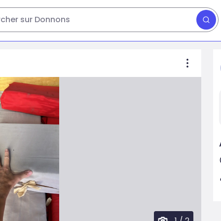
cher sur Donnons
1
/
2