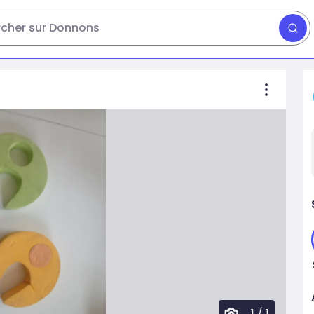
cher sur Donnons
1
/
1