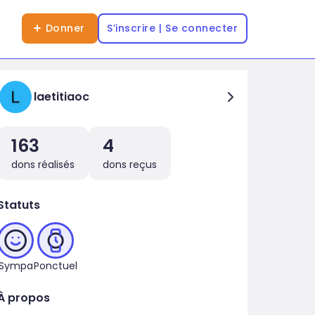
Donner
S’inscrire | Se connecter
laetitiaoc
163
4
dons réalisés
dons reçus
Statuts
Sympa
Ponctuel
À propos