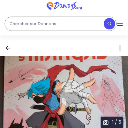
Chercher sur Donnons
1
/
5