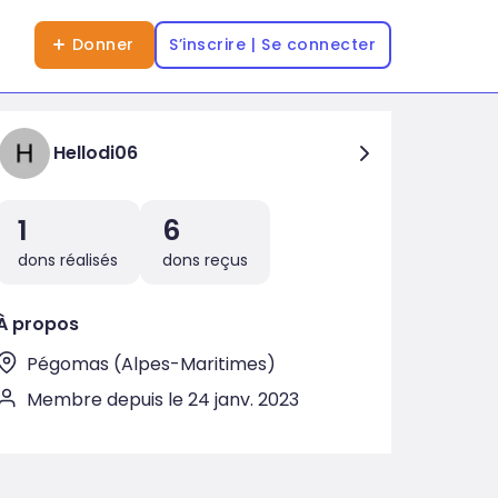
Donner
S’inscrire | Se connecter
Hellodi06
1
6
dons réalisés
dons reçus
À propos
Pégomas (Alpes-Maritimes)
Membre depuis le 24 janv. 2023