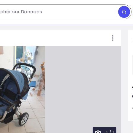
cher sur Donnons
1
/
1