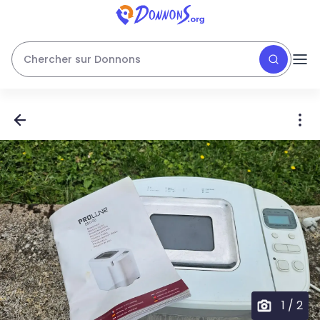
Chercher sur Donnons
1
/
2