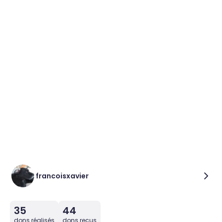
francoisxavier
35
44
dons réalisés
dons reçus